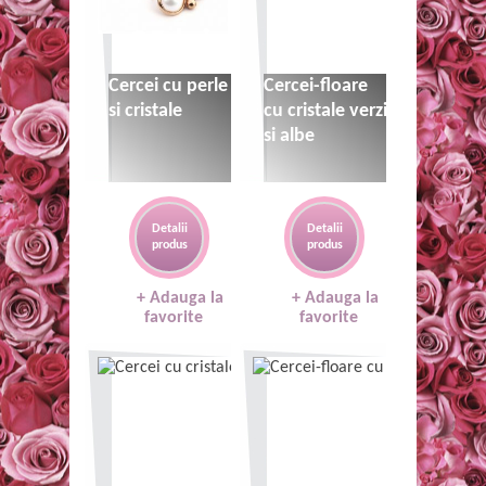
35 lei
35 lei
Cercei cu perle
Cercei-floare
si cristale
cu cristale verzi
si albe
Detalii
Detalii
produs
produs
+ Adauga la
+ Adauga la
favorite
favorite