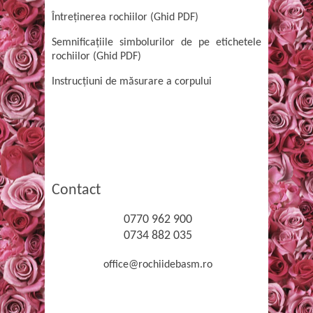
Întreținerea rochiilor (Ghid PDF)
Semnificațiile simbolurilor de pe etichetele
rochiilor (Ghid PDF)
Instrucțiuni de măsurare a corpului
Contact
0770 962 900
0734 882 035
office@rochiidebasm.ro