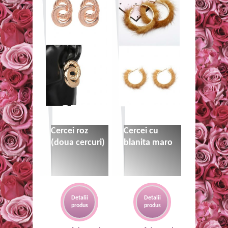
35 lei
35 lei
Cercei roz
Cercei cu
(doua cercuri)
blanita maro
Detalii
Detalii
produs
produs