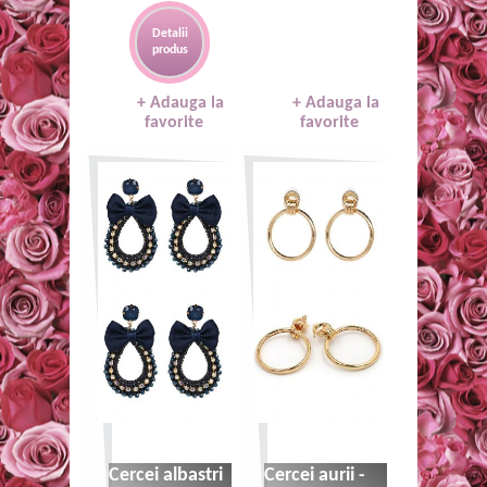
Detalii
produs
+ Adauga la
+ Adauga la
favorite
favorite
35 lei
35 lei
Cercei albastri
Cercei aurii -