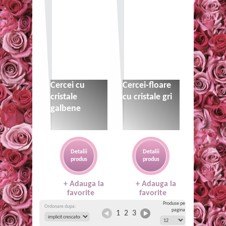
35 lei
35 lei
Cercei cu
Cercei-floare
cristale
cu cristale gri
galbene
Detalii
Detalii
produs
produs
+ Adauga la
+ Adauga la
favorite
favorite
Produse pe
Ordonare dupa:
pagina
1
2
3