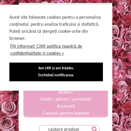
DESPRE NOI
UTILE
INTREBARI FRECVENTE
CONTACT
Acest site foloseste cookies pentru a personaliza
conținutul, pentru analiza traficului și statistică.
Puteți oricând să ștergeți cookie-urile din
Rochii de seara elegante potrivite pentru evenimente
browser.
deosebite
Fiți informat! Citiți politica noastră de
Login
Recupereaza parola
ContNou
confidențialitate și cookies »
0770962900
Cosul de cumparaturi
0734882035
Am citit și am înțeles.
Curele
Închideți notificarea.
Cercei
Bentite
Bratari
Genti / plicuri / portofele
Accesorii
Cadouri pentru barbati
Rochii fetite