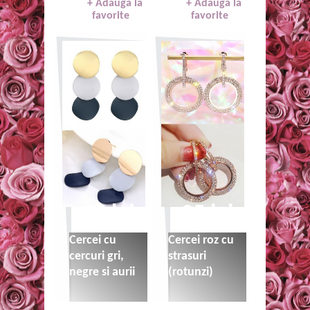
+ Adauga la
+ Adauga la
favorite
favorite
25 lei
25 lei
Cercei cu
Cercei roz cu
cercuri gri,
strasuri
negre si aurii
(rotunzi)