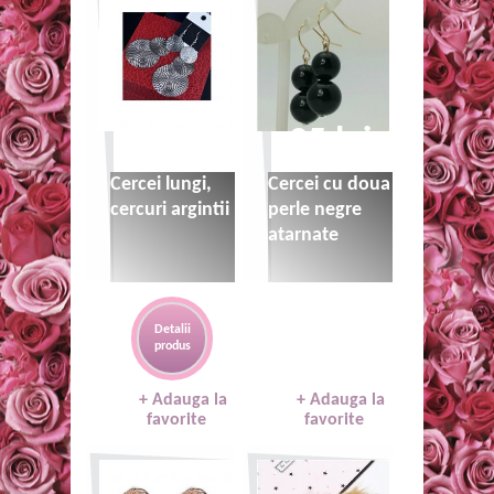
20 lei
25 lei
Cercei lungi,
Cercei cu doua
cercuri argintii
perle negre
atarnate
Detalii
produs
+ Adauga la
+ Adauga la
favorite
favorite