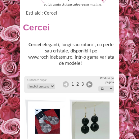
puteti cauta si dupa culoare sau marime.
Esti aici: Cercei
Cercei
Cercei
eleganti, lungi sau rotunzi, cu perle
sau cristale, disponibili pe
www.rochiidebasm.ro,
intr-o gama variata
de modele!
Produse pe
Ordonare dupa:
pagina
1
2
3