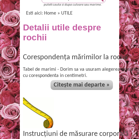
puteti cauta si dupa culoare sau marime.
Esti aici:
Home
» UTILE
Detalii utile despre
rochii
Corespondența mărimilor la rochii
Tabel de marimi - Dorim sa va usuram alegerea masurii roc
cu corespondenta in centimetri.
Citește mai departe »
Instrucțiuni de măsurare corporală