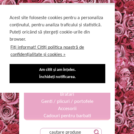
DESPRE NOI
UTILE
INTREBARI FRECVENTE
CONTACT
Acest site foloseste cookies pentru a personaliza
conținutul, pentru analiza traficului și statistică.
Puteți oricând să ștergeți cookie-urile din
Rochii de seara elegante potrivite pentru evenimente
browser.
deosebite
Fiți informat! Citiți politica noastră de
Login
Recupereaza parola
ContNou
confidențialitate și cookies »
0770962900
Cosul de cumparaturi
0734882035
Am citit și am înțeles.
Curele
Închideți notificarea.
Cercei
Bentite
Bratari
Genti / plicuri / portofele
Accesorii
Cadouri pentru barbati
Rochii fetite